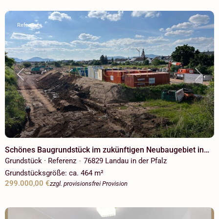
Referenz
Previous
Next
Schönes Baugrundstück im zukünftigen Neubaugebiet in
Landau! Voll Erschlossen für freistehendes
Grundstück · Referenz
76829 Landau in der Pfalz
·
Einfamilienhaus!
Grundstücksgröße:
ca. 464 m²
299.000,00 €
zzgl. provisionsfrei Provision