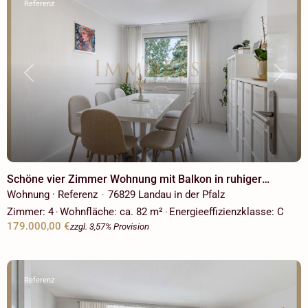
Referenz
Previous
Next
Schöne vier Zimmer Wohnung mit Balkon in ruhiger
Wohngegend!
Wohnung · Referenz
76829 Landau in der Pfalz
·
Zimmer:
4
Wohnfläche:
ca. 82 m²
Energieeffizienzklasse:
C
·
·
179.000,00 €
zzgl. 3,57% Provision
Referenz