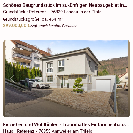
Schönes Baugrundstück im zukünftigen Neubaugebiet in
Landau! Voll Erschlossen für freistehendes
Grundstück · Referenz
76829 Landau in der Pfalz
·
Einfamilienhaus!
Grundstücksgröße:
ca. 464 m²
299.000,00 €
zzgl. provisionsfrei Provision
Referenz
Previous
Next
Einziehen und Wohlfühlen - Traumhaftes Einfamilienhaus
mit hochwertiger Ausstattung und Garten! +NEUWERTIG+
Haus · Referenz
76855 Annweiler am Trifels
·