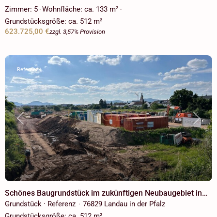
Zimmer:
5
Wohnfläche:
ca. 133 m²
·
·
Grundstücksgröße:
ca. 512 m²
623.725,00 €
zzgl. 3,57% Provision
Referenz
Previous
Next
Schönes Baugrundstück im zukünftigen Neubaugebiet in
Landau! Voll Erschlossen für freistehendes
Grundstück · Referenz
76829 Landau in der Pfalz
·
Einfamilienhaus!
Grundstücksgröße:
ca. 512 m²