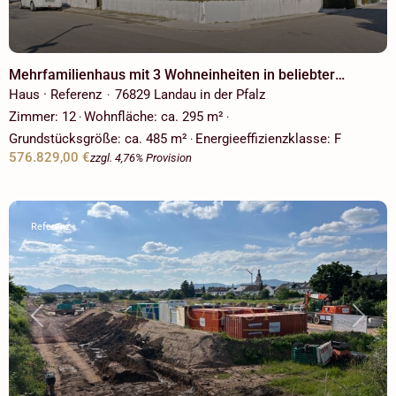
Mehrfamilienhaus mit 3 Wohneinheiten in beliebter
Wohngegend - Schützenhof!
Haus · Referenz
76829 Landau in der Pfalz
·
Zimmer:
12
Wohnfläche:
ca. 295 m²
·
·
Grundstücksgröße:
ca. 485 m²
Energieeffizienzklasse:
F
·
576.829,00 €
zzgl. 4,76% Provision
Referenz
Previous
Next