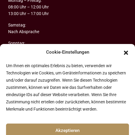
Montag – Freitag:
08:00 Uhr – 12:00 Uhr
13:00 Uhr – 17:00 Uhr
Samstag:
Nach Absprache
Sonntag:
Geschlossen
Cookie-Einstellungen
Abonnieren Sie unseren Newsletter
Um Ihnen ein optimales Erlebnis zu bieten, verwenden wir
Technologien wie Cookies, um Geräteinformationen zu speichern
und/oder darauf zuzugreifen. Wenn Sie diesen Technologien
zustimmen, können wir Daten wie das Surfverhalten oder
eindeutige IDs auf dieser Website verarbeiten. Wenn Sie Ihre
Zustimmung nicht erteilen oder zurückziehen, können bestimmte
Merkmale und Funktionen beeinträchtigt werden.
Ich möchte mich für Ihren Newsletter anmelden*
Ich bin mit den Datenschutzbestimmungen
einverstanden.*
Akzeptieren