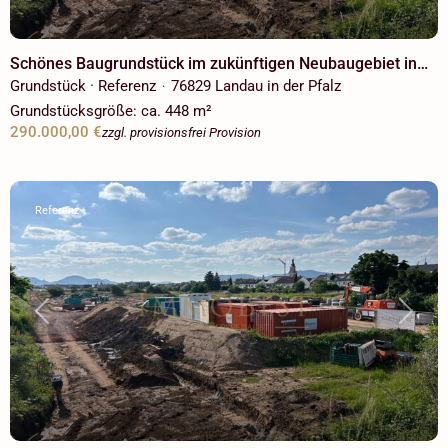
Schönes Baugrundstück im zukünftigen Neubaugebiet in
Landau! Voll Erschlossen für freistehendes
Grundstück · Referenz
76829 Landau in der Pfalz
·
Einfamilienhaus!
Grundstücksgröße:
ca. 448 m²
290.000,00 €
zzgl. provisionsfrei Provision
Referenz
Previous
Next