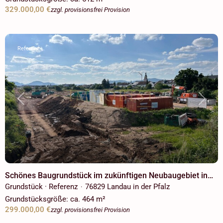
329.000,00 €
zzgl. provisionsfrei Provision
Referenz
Previous
Next
Schönes Baugrundstück im zukünftigen Neubaugebiet in
Landau! Voll Erschlossen für freistehendes
Grundstück · Referenz
76829 Landau in der Pfalz
·
Einfamilienhaus!
Grundstücksgröße:
ca. 464 m²
299.000,00 €
zzgl. provisionsfrei Provision