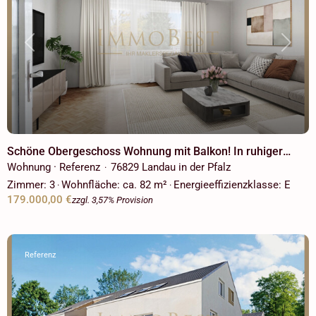
Previous
Next
Schöne Obergeschoss Wohnung mit Balkon! In ruhiger
Lage mit Blick ins Grüne! Ab sofort verfügbar!
Wohnung · Referenz
76829 Landau in der Pfalz
·
Zimmer:
3
Wohnfläche:
ca. 82 m²
Energieeffizienzklasse:
E
·
·
179.000,00 €
zzgl. 3,57% Provision
Referenz