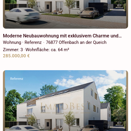
Moderne Neubauwohnung mit exklusivem Charme und
Blick ins Grüne!
Wohnung · Referenz
76877 Offenbach an der Queich
·
Zimmer:
3
Wohnfläche:
ca. 64 m²
·
285.000,00 €
Referenz
Previous
Next