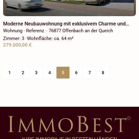
Moderne Neubauwohnung mit exklusivem Charme und
Blick ins Grüne!
Wohnung · Referenz
76877 Offenbach an der Queich
·
Zimmer:
3
Wohnfläche:
ca. 64 m²
·
279.000,00 €
1
2
3
4
5
6
7
8