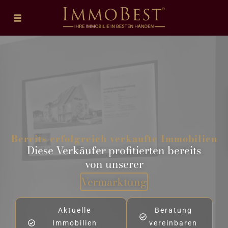
Bereits erfolgreich verkaufte Immobilien
Diese Verkäufer profitierten bereits
von unserer
Vermarktung
Aktuelle
Beratung
Immobilien
vereinbaren