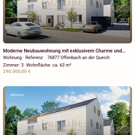
Previous
Next
Moderne Neubauwohnung mit exklusivem Charme und
Blick ins Grüne!
Wohnung · Referenz
76877 Offenbach an der Queich
·
Zimmer:
3
Wohnfläche:
ca. 63 m²
·
290.000,00 €
Referenz
Previous
Next