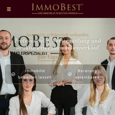
Immobilie erfolgreich verkaufen
Professionelle Wertermittlung und
strukturierter Immobilienverkauf
für Eigentümer
Immobilie
Beratung
bewerten lassen
vereinbaren