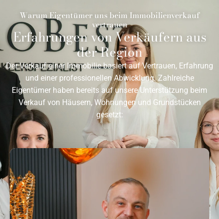
Warum Eigentümer uns beim Immobilienverkauf
vertrauen
Erfahrungen von Verkäufern aus
der Region
Der Verkauf einer Immobilie basiert auf Vertrauen, Erfahrung
und einer professionellen Abwicklung. Zahlreiche
Eigentümer haben bereits auf unsere Unterstützung beim
Verkauf von Häusern, Wohnungen und Grundstücken
gesetzt: