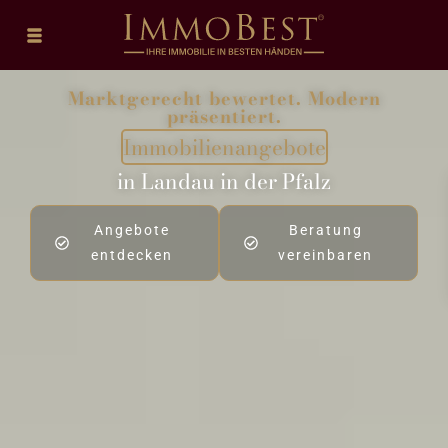
Marktgerecht bewertet. Modern
präsentiert.
Immobilienangebote
in Landau in der Pfalz
Angebote
Beratung
entdecken
vereinbaren