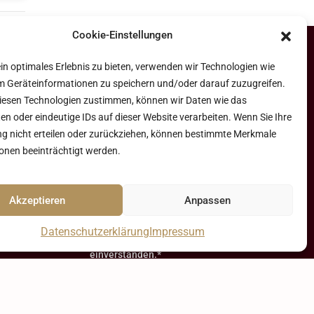
Cookie-Einstellungen
in optimales Erlebnis zu bieten, verwenden wir Technologien wie
m Geräteinformationen zu speichern und/oder darauf zuzugreifen.
Abonnieren Sie unseren Newsletter
iesen Technologien zustimmen, können wir Daten wie das
en oder eindeutige IDs auf dieser Website verarbeiten. Wenn Sie Ihre
 nicht erteilen oder zurückziehen, können bestimmte Merkmale
onen beeinträchtigt werden.
Ich möchte mich für Ihren Newsletter
Akzeptieren
Anpassen
anmelden*
Ich bin mit den
Datenschutzerklärung
Impressum
Datenschutzbestimmungen
einverstanden.*
Absenden