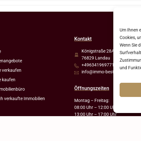
Um Ihnen e
Cookies, u
Kontakt
Wenn Sie d
Königstraße 28A
e
Surfverhalt
76829 Landau
Zustimmung
enangebote
+4963419697718
und Funkti
e verkaufen
info@immo-best-makler.de
e kaufen
Öffnungszeiten
mobilienbüro
ch verkaufte Immobilien
Montag – Freitag:
08:00 Uhr – 12:00 Uhr
13:00 Uhr – 17:00 Uhr
Samstag:
Nach Absprache