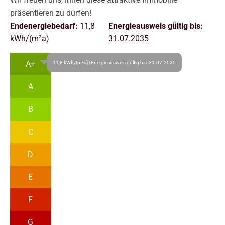
präsentieren zu dürfen!
Endenergiebedarf:
11,8
Energieausweis gültig bis:
kWh/(m²a)
31.07.2035
A+
11,8 kWh/(m²a) | Energieausweis gültig bis: 31.07.2035
A
B
C
D
E
F
G